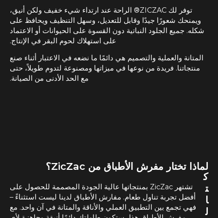
توفر لك ZICZAC® الراحة عند ارتداء شيء خفيف ولكن أنيق،
ويمنحك شعورًا جيدًا وقابل للتعديل، وسهل التنظيف ويحافظ على
شكله. جميع الجلود النباتية دون القسوة على الحيوانات أو الاعتماد
على استهلاك لحوم البقر في الإنتاج.
المتانة والعملية والتصميم هي دائمًا ما نضعه في الاعتبار أثناء صنع
منتجاتنا. فريدة من نوعها في ميزاتها ومصنوعة لتدوم طويلاً، حتى
مع الحد الأدنى من الصيانة.
لماذا تختار مفرش الأطباق من ZicZac؟
ك
ت
تشتهر ZicZac بمنتجاتها عالية الجودة المصممة للحصول على
أفضل تجربة تناول طعام. مفارش الأطباق لدينا ليست استثناءً –
ا
فهي تجمع بين التطبيق العملي والأناقة والمتانة في آن واحد. مع
ل
مفرش الأطباق هذا، ستكون طاولتك دائمًا أنيقة وجاهزة لأي