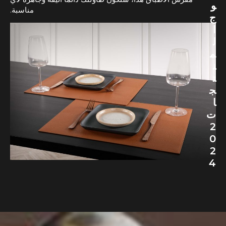
و
مناسبة.
ج
ا
ل
م
ن
ت
ج
ا
ت
2
0
2
4