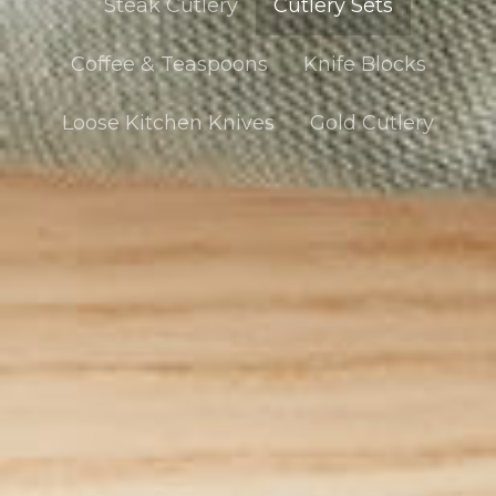
Steak Cutlery
Cutlery Sets
Coffee & Teaspoons
Knife Blocks
Loose Kitchen Knives
Gold Cutlery