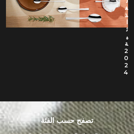
ل
غ
ذ
ا
ئ
ي
ة
2
0
2
4
تصفح حسب الفئة