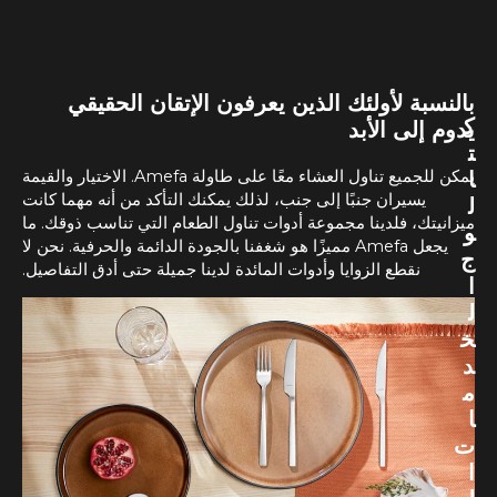
بالنسبة لأولئك الذين يعرفون الإتقان الحقيقي
ك
يدوم إلى الأبد
ت
ا
يمكن للجميع تناول العشاء معًا على طاولة Amefa. الاختيار والقيمة
يسيران جنبًا إلى جنب، لذلك يمكنك التأكد من أنه مهما كانت
ل
ميزانيتك، فلدينا مجموعة أدوات تناول الطعام التي تناسب ذوقك. ما
و
يجعل Amefa مميزًا هو شغفنا بالجودة الدائمة والحرفية. نحن لا
ج
نقطع الزوايا وأدوات المائدة لدينا جميلة حتى أدق التفاصيل.
ا
ل
خ
د
م
ا
ت
ا